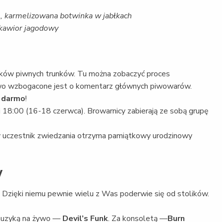
, karmelizowana botwinka w jabłkach
 kawior jagodowy
tyków piwnych trunków. Tu można zobaczyć proces
wo wzbogacone jest o komentarz głównych piwowarów.
 darmo
!
 18:00 (16-18 czerwca). Browarnicy zabierają ze sobą grupę
y uczestnik zwiedzania otrzyma pamiątkowy urodzinowy
w
Dzięki niemu pewnie wielu z Was poderwie się od stolików.
muzyką na żywo —
Devil’s Funk
. Za konsoletą —
Burn