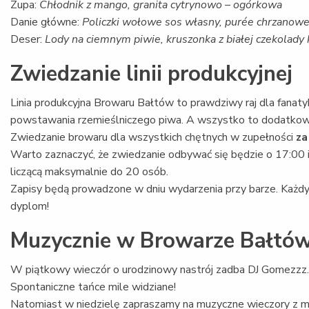
Zupa:
Chłodnik z mango, granita cytrynowo – ogórkowa
Danie główne:
Policzki wołowe sos własny, purée chrzanowe
Deser:
Lody na ciemnym piwie, kruszonka z białej czekolady
Zwiedzanie linii produkcyjnej
Linia produkcyjna Browaru Bałtów to prawdziwy raj dla fana
powstawania rzemieślniczego piwa. A wszystko to dodatko
Zwiedzanie browaru dla wszystkich chętnych w zupełności
za
Warto zaznaczyć, że zwiedzanie odbywać się będzie o 17:00 i
liczącą maksymalnie do 20 osób.
Zapisy będą prowadzone w dniu wydarzenia przy barze. Każd
dyplom!
Muzycznie w Browarze Bałtó
W piątkowy wieczór o urodzinowy nastrój zadba DJ Gomezzz. 
Spontaniczne tańce mile widziane!
Natomiast w niedzielę zapraszamy na muzyczne wieczory z 