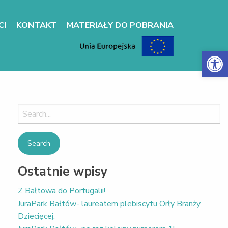
CI
KONTAKT
MATERIAŁY DO POBRANIA
Otwórz 
Search
for:
Ostatnie wpisy
Z Bałtowa do Portugalii!
JuraPark Bałtów- laureatem plebiscytu Orły Branży
Dziecięcej.