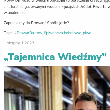
Nowy Off Road w wersji tropikalnej to połączenie orzeźwiając
z naturalnie gazowanymi wodami z jurajskich źródeł. Piwo to
w upalne dni.
Zapraszamy do Browaru! Spróbujecie?
Tags:
#BrowarBaltow
,
#piwobezalkoholowe
,
piwo
1 sierpnia 1 2023
„Tajemnica Wiedźmy” 