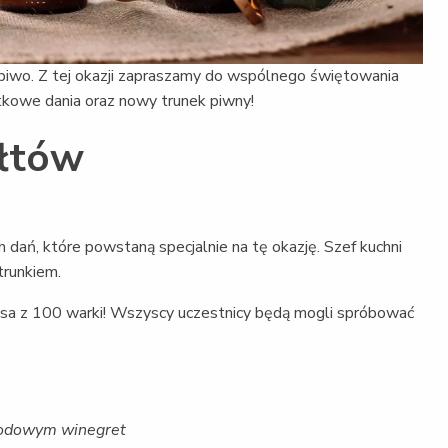
piwo. Z tej okazji zapraszamy do wspólnego świętowania
kowe dania oraz nowy trunek piwny!
ałtów
ań, które powstaną specjalnie na tę okazję. Szef kuchni
trunkiem.
lsa z 100 warki! Wszyscy uczestnicy będą mogli spróbować
miodowym winegret