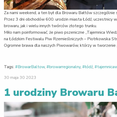
Za nami weekend, a ten był dla Browaru Bałtów szczególnie 
Przez 3 dni obchodów 600. urodzin miasta Łódź, uczestnicy
browaru, jak i wielu innych twórców złotego trunku.
Miło nam poinformować, że piwo pszeniczne „Tajemnica Wiedź
na Łódzkim Festiwalu Piw Rzemieślniczych – Piotrkowska Str
Ogromne brawa dla naszych Piwowarów, którzy w tworzenie p
Tags:
#BrowarBaltow
,
#browarregionalny
,
#łódź
,
#tajemnica
30 maja 30 2023
1 urodziny Browaru B