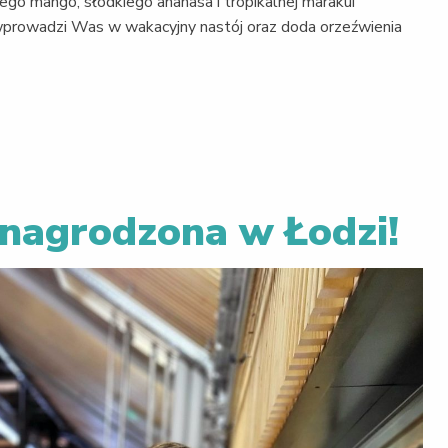
ego mango, słodkiego ananasa i tropikalnej marakui
 wprowadzi Was w wakacyjny nastój oraz doda orzeźwienia
nagrodzona w Łodzi!