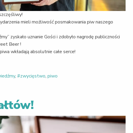
szczęśliwy!
 wydarzenia mieli możliwość posmakowania piw naszego
my” zyskało uznanie Gości i zdobyło nagrodę publiczności
eet Beer !
iwa wkładają absolutnie całe serce!
wiedźmy
,
#zwycięstwo
,
piwo
ałtów!