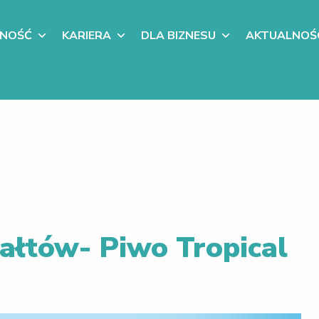
LNOŚĆ
KARIERA
DLA BIZNESU
AKTUALNOŚ
łtów- Piwo Tropical