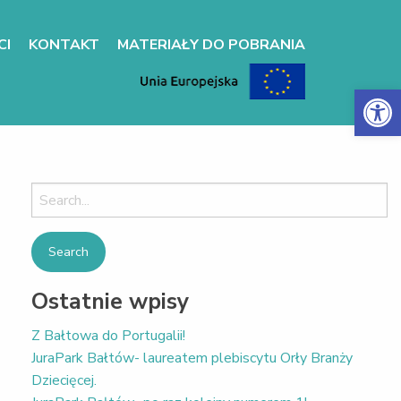
CI
KONTAKT
MATERIAŁY DO POBRANIA
Otwórz 
Search
for:
Ostatnie wpisy
Z Bałtowa do Portugalii!
JuraPark Bałtów- laureatem plebiscytu Orły Branży
Dziecięcej.