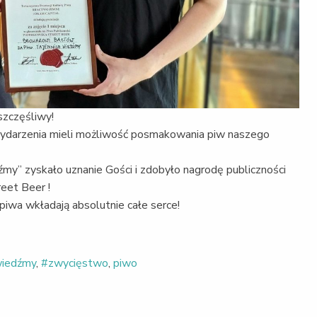
szczęśliwy!
 wydarzenia mieli możliwość posmakowania piw naszego
my” zyskało uznanie Gości i zdobyło nagrodę publiczności
eet Beer !
iwa wkładają absolutnie całe serce!
wiedźmy
,
#zwycięstwo
,
piwo