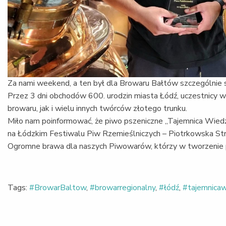
Za nami weekend, a ten był dla Browaru Bałtów szczególnie 
Przez 3 dni obchodów 600. urodzin miasta Łódź, uczestnicy
browaru, jak i wielu innych twórców złotego trunku.
Miło nam poinformować, że piwo pszeniczne „Tajemnica Wiedź
na Łódzkim Festiwalu Piw Rzemieślniczych – Piotrkowska Str
Ogromne brawa dla naszych Piwowarów, którzy w tworzenie p
Tags:
#BrowarBaltow
,
#browarregionalny
,
#łódź
,
#tajemnica