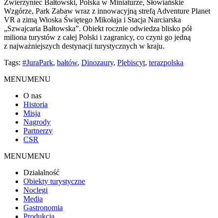
Zwierzyniec Bałtowski, Polska w Miniaturze, Słowiańskie
Wzgórze, Park Zabaw wraz z innowacyjną strefą Adventure Planet
VR a zimą Wioska Świętego Mikołaja i Stacja Narciarska
„Szwajcaria Bałtowska”. Obiekt rocznie odwiedza blisko pół
miliona turystów z całej Polski i zagranicy, co czyni go jedną
z najważniejszych destynacji turystycznych w kraju.
Tags:
#JuraPark
,
bałtów
,
Dinozaury
,
Plebiscyt
,
terazpolska
MENU
MENU
O nas
Historia
Misja
Nagrody
Partnerzy
CSR
MENU
MENU
Działalność
Obiekty turystyczne
Noclegi
Media
Gastronomia
Produkcja