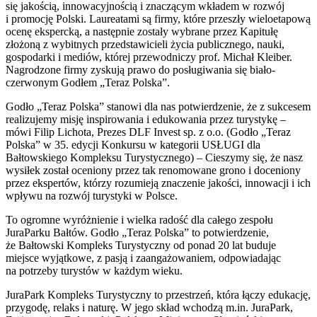
się jakością, innowacyjnością i znaczącym wkładem w rozwój
i promocję Polski. Laureatami są firmy, które przeszły wieloetapową
ocenę ekspercką, a następnie zostały wybrane przez Kapitułę
złożoną z wybitnych przedstawicieli życia publicznego, nauki,
gospodarki i mediów, której przewodniczy prof. Michał Kleiber.
Nagrodzone firmy zyskują prawo do posługiwania się biało-
czerwonym Godłem „Teraz Polska”.
Godło „Teraz Polska” stanowi dla nas potwierdzenie, że z sukcesem
realizujemy misję inspirowania i edukowania przez turystykę –
mówi Filip Lichota, Prezes DLF Invest sp. z o.o. (Godło „Teraz
Polska” w 35. edycji Konkursu w kategorii USŁUGI dla
Bałtowskiego Kompleksu Turystycznego) – Cieszymy się, że nasz
wysiłek został oceniony przez tak renomowane grono i doceniony
przez ekspertów, którzy rozumieją znaczenie jakości, innowacji i ich
wpływu na rozwój turystyki w Polsce.
To ogromne wyróżnienie i wielka radość dla całego zespołu
JuraParku Bałtów. Godło „Teraz Polska” to potwierdzenie,
że Bałtowski Kompleks Turystyczny od ponad 20 lat buduje
miejsce wyjątkowe, z pasją i zaangażowaniem, odpowiadając
na potrzeby turystów w każdym wieku.
JuraPark Kompleks Turystyczny to przestrzeń, która łączy edukację,
przygodę, relaks i naturę. W jego skład wchodzą m.in. JuraPark,