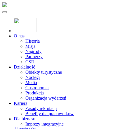
O nas
Historia
Misja
Nagrody
Partnerzy
CSR
Działalność
Obiekty turystyczne
Noclegi
Media
Gastronomia
Produkcja
Organizacja wydarzeń
Kariera
Zasady rekrutacji
Benefity dla pracowników
Dla biznesu
Imprezy integracyjne