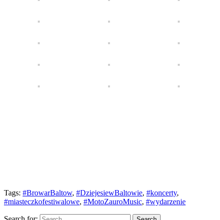
Tags:
#BrowarBaltow
,
#DziejesiewBaltowie
,
#koncerty
,
#miasteczkofestiwalowe
,
#MotoZauroMusic
,
#wydarzenie
Search for: