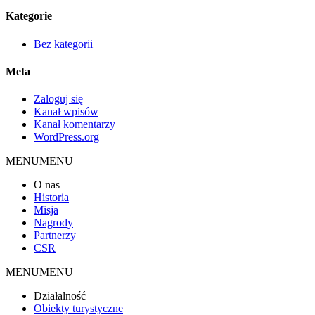
Kategorie
Bez kategorii
Meta
Zaloguj się
Kanał wpisów
Kanał komentarzy
WordPress.org
MENU
MENU
O nas
Historia
Misja
Nagrody
Partnerzy
CSR
MENU
MENU
Działalność
Obiekty turystyczne