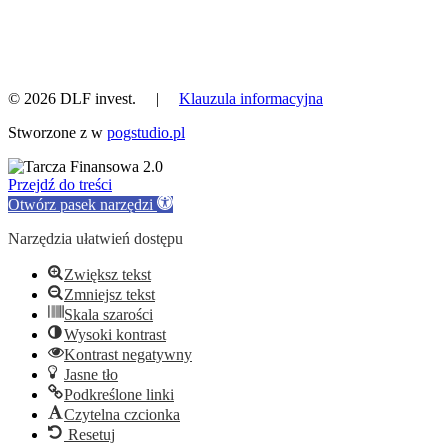
© 2026 DLF invest. |
Klauzula informacyjna
Stworzone z
w
pogstudio.pl
Przejdź do treści
Otwórz pasek narzędzi
Narzędzia ułatwień dostępu
Zwiększ tekst
Zmniejsz tekst
Skala szarości
Wysoki kontrast
Kontrast negatywny
Jasne tło
Podkreślone linki
Czytelna czcionka
Resetuj