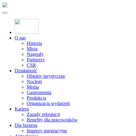
O nas
Historia
Misja
Nagrody
Partnerzy
CSR
Działalność
Obiekty turystyczne
Noclegi
Media
Gastronomia
Produkcja
Organizacja wydarzeń
Kariera
Zasady rekrutacji
Benefity dla pracowników
Dla biznesu
Imprezy integracyjne