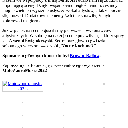
Razem we współpracy z firmą
Fenix Art
udało nam się zbudować
imponującą scenę. Dzięki wspaniałemu nagłośnieniu uczestnicy
mogli świetnie i wyraźnie usłyszeć wokal artystów, a także poczuć
siłę muzyki. Dodatkowe elementy świetlne sprawiły, że było
kolorowo i magicznie.
Już w piątek na scenie gościliśmy pierwszych wykonawców
artystycznych. W sobotę na naszej scenie pojawiły się takie zespoły
jak
Arsenał Świętokrzyski, Sedes
oraz główna gwiazda
sobotniego wieczoru — zespół
„Nocny kochanek
”.
Sponsorem głównym koncertu był
Browar Bałtów
.
Zapraszamy na fotorelację z weekendowego wydarzenia
MotoZauroMusic 2022