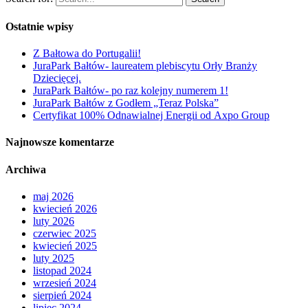
Ostatnie wpisy
Z Bałtowa do Portugalii!
JuraPark Bałtów- laureatem plebiscytu Orły Branży
Dziecięcej.
JuraPark Bałtów- po raz kolejny numerem 1!
JuraPark Bałtów z Godłem „Teraz Polska”
Certyfikat 100% Odnawialnej Energii od Axpo Group
Najnowsze komentarze
Archiwa
maj 2026
kwiecień 2026
luty 2026
czerwiec 2025
kwiecień 2025
luty 2025
listopad 2024
wrzesień 2024
sierpień 2024
lipiec 2024