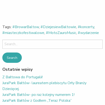
Tags:
#BrowarBaltow
,
#DziejesiewBaltowie
,
#koncerty
,
#miasteczkofestiwalowe
,
#MotoZauroMusic
,
#wydarzenie
Search
for:
Ostatnie wpisy
Z Bałtowa do Portugalii!
JuraPark Bałtów- laureatem plebiscytu Orły Branży
Dziecięcej.
JuraPark Bałtów- po raz kolejny numerem 1!
JuraPark Bałtów z Godłem „Teraz Polska”