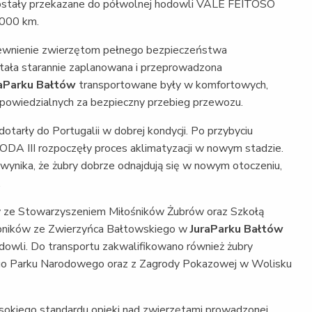
stały przekazane do półwolnej hodowli VALE FEITOSO
3000 km.
pewnienie zwierzętom pełnego bezpieczeństwa
tała starannie zaplanowana i przeprowadzona
raParku Bałtów
transportowane były w komfortowych,
owiedzialnych za bezpieczny przebieg przewozu.
otarły do Portugalii w dobrej kondycji. Po przybyciu
II rozpoczęły proces aklimatyzacji w nowym stadzie.
 wynika, że żubry dobrze odnajdują się w nowym otoczeniu,
.
y ze Stowarzyszeniem Miłośników Żubrów oraz Szkołą
bników ze Zwierzyńca Bałtowskiego w
JuraParku Bałtów
dowli. Do transportu zakwalifikowano również żubry
go Parku Narodowego oraz z Zagrody Pokazowej w Wolisku
okiego standardu opieki nad zwierzętami prowadzonej