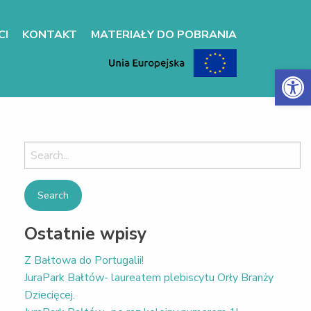
CI
KONTAKT
MATERIAŁY DO POBRANIA
Otwórz 
Search
for:
Ostatnie wpisy
Z Bałtowa do Portugalii!
JuraPark Bałtów- laureatem plebiscytu Orły Branży
Dziecięcej.