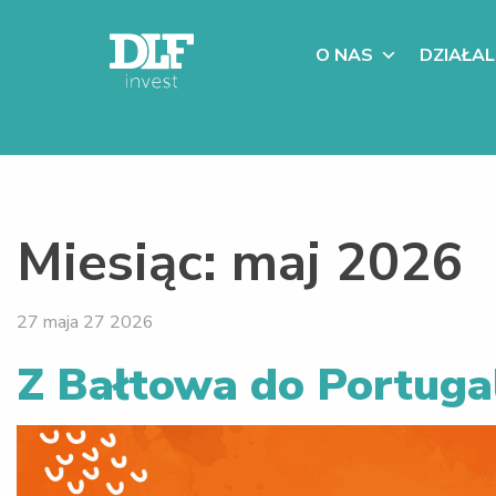
O NAS
DZIAŁA
Miesiąc:
maj 2026
27 maja 27 2026
Z Bałtowa do Portugal