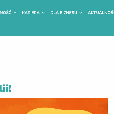
LNOŚĆ
KARIERA
DLA BIZNESU
AKTUALNOŚ
ii!