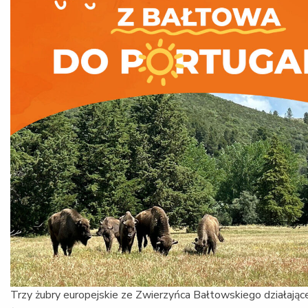
Trzy żubry europejskie ze Zwierzyńca Bałtowskiego działając