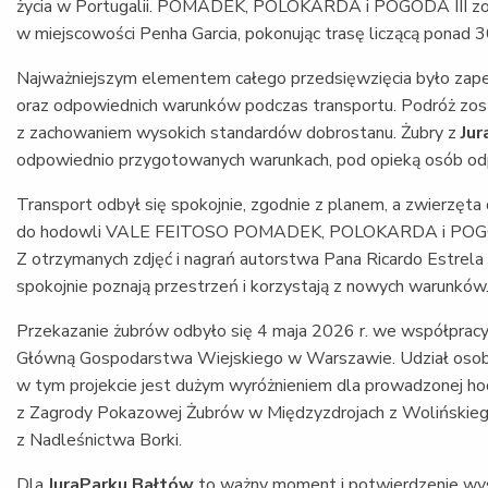
życia w Portugalii. POMADEK, POLOKARDA i POGODA III zo
w miejscowości Penha Garcia, pokonując trasę liczącą ponad 
Najważniejszym elementem całego przedsięwzięcia było za
oraz odpowiednich warunków podczas transportu. Podróż zos
z zachowaniem wysokich standardów dobrostanu. Żubry z
Ju
odpowiednio przygotowanych warunkach, pod opieką osób odp
Transport odbył się spokojnie, zgodnie z planem, a zwierzęta d
do hodowli VALE FEITOSO POMADEK, POLOKARDA i POGODA I
Z otrzymanych zdjęć i nagrań autorstwa Pana Ricardo Estrela
spokojnie poznają przestrzeń i korzystają z nowych warunków
Przekazanie żubrów odbyło się 4 maja 2026 r. we współprac
Główną Gospodarstwa Wiejskiego w Warszawie. Udział oso
w tym projekcie jest dużym wyróżnieniem dla prowadzonej ho
z Zagrody Pokazowej Żubrów w Międzyzdrojach z Wolińskie
z Nadleśnictwa Borki.
Dla
JuraParku Bałtów
to ważny moment i potwierdzenie wys