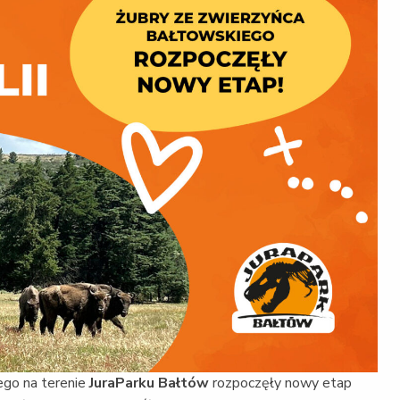
ego na terenie
JuraParku Bałtów
rozpoczęły nowy etap