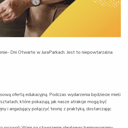
ie- Dni Otwarte w JuraParkach. Jest to niepowtarzalna
sową ofertą edukacyjną. Podczas wydarzenia będziecie mieli
sztatach, które pokazują, jak nasze atrakcje mogą być
ny i angażujący połączyć teorię z praktyką, dostarczając
ry pozwoli Wam na stworzenie idealnego harmonogramu