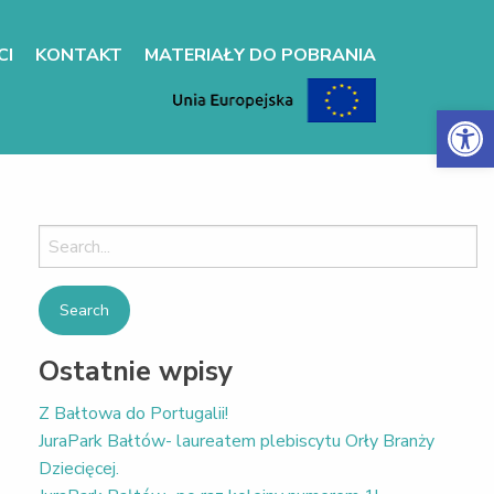
CI
KONTAKT
MATERIAŁY DO POBRANIA
Otwórz 
Search
for:
Ostatnie wpisy
Z Bałtowa do Portugalii!
JuraPark Bałtów- laureatem plebiscytu Orły Branży
Dziecięcej.