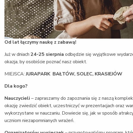
Od lat łączymy naukę z zabawą!
Już w dniach
24-25 sierpnia
odbędzie się wyjątkowe wydarzen
okazja, by osobiście poznać nasz obiekt.
MIEJSCA:
JURAPARK
BAŁTÓW,
SOLEC,
KRASIEJÓW
Dla kogo?
Nauczycieli
– zapraszamy do zapoznania się z naszą komplek
okazję zwiedzić obiekt, uczestniczyć w prezentacjach oraz war
wykorzystane w nauczaniu. Dowiecie się, jak w sposób atrakcyj
uczniom niezapomnianych wrażeń.
Organizatorów wycieczek
– przygotowaliśmy program, któ