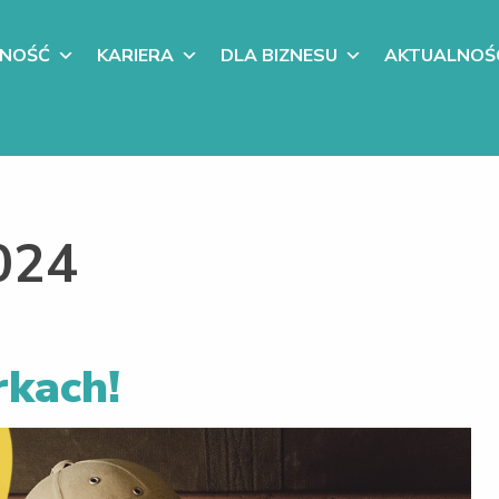
LNOŚĆ
KARIERA
DLA BIZNESU
AKTUALNOŚ
024
rkach!