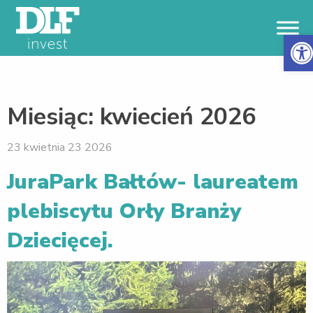
Otwór
Miesiąc:
kwiecień 2026
23 kwietnia 23 2026
JuraPark Bałtów- laureatem
plebiscytu Orły Branży
Dziecięcej.