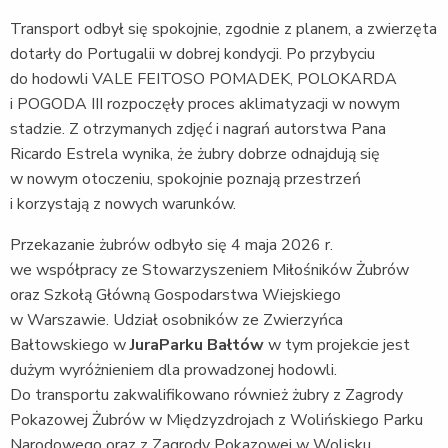
Transport odbył się spokojnie, zgodnie z planem, a zwierzęta
dotarły do Portugalii w dobrej kondycji. Po przybyciu
do hodowli VALE FEITOSO POMADEK, POLOKARDA
i POGODA III rozpoczęły proces aklimatyzacji w nowym
stadzie. Z otrzymanych zdjęć i nagrań autorstwa Pana
Ricardo Estrela wynika, że żubry dobrze odnajdują się
w nowym otoczeniu, spokojnie poznają przestrzeń
i korzystają z nowych warunków.
Przekazanie żubrów odbyło się 4 maja 2026 r.
we współpracy ze Stowarzyszeniem Miłośników Żubrów
oraz Szkołą Główną Gospodarstwa Wiejskiego
w Warszawie. Udział osobników ze Zwierzyńca
Bałtowskiego w
JuraParku Bałtów
w tym projekcie jest
dużym wyróżnieniem dla prowadzonej hodowli.
Do transportu zakwalifikowano również żubry z Zagrody
Pokazowej Żubrów w Międzyzdrojach z Wolińskiego Parku
Narodowego oraz z Zagrody Pokazowej w Wolisku