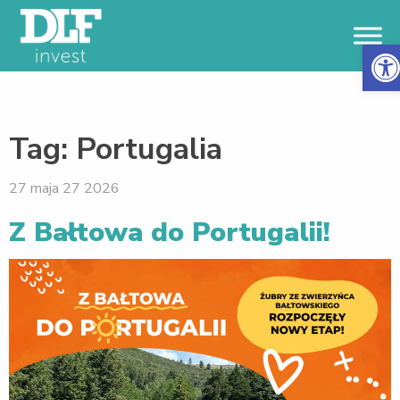
Otwór
Tag:
Portugalia
27 maja 27 2026
Z Bałtowa do Portugalii!