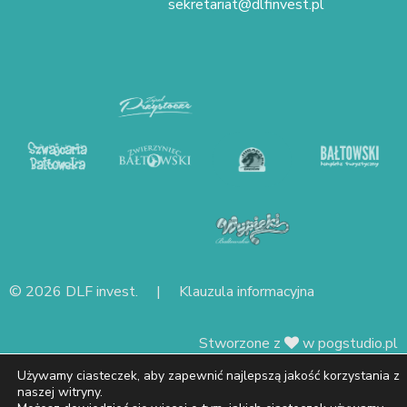
sekretariat@dlfinvest.pl
© 2026 DLF invest. |
Klauzula informacyjna
Stworzone z
w
pogstudio.pl
Używamy ciasteczek, aby zapewnić najlepszą jakość korzystania z
naszej witryny.