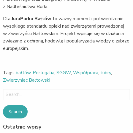
z Nadleśnictwa Borki.
Dla
JuraParku Bałtów
to ważny moment i potwierdzenie
wysokiego standardu opieki nad zwierzętami prowadzonej
w Zwierzyńcu Bałtowskim. Projekt wpisuje się w działania
związane z ochroną, hodowlą i popularyzacją wiedzy o żubrze
europejskim.
Tags:
bałtów
,
Portugalia
,
SGGW
,
Współpraca
,
żubry
,
Zwierzyniec Bałtowski
Search
for:
Ostatnie wpisy