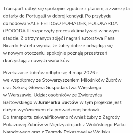
Transport odbył się spokojnie, zgodnie z planem, a zwierzęta
dotarły do Portugalii w dobrej kondycji. Po przybyciu
do hodowli VALE FEITOSO POMADEK, POLOKARDA
i POGODA III rozpoczęły proces aklimatyzacji w nowym
stadzie. Z otrzymanych zdjęć i nagrań autorstwa Pana
Ricardo Estrela wynika, że żubry dobrze odnajdują się
w nowym otoczeniu, spokojnie poznają przestrzeń
i korzystają z nowych warunków.
Przekazanie żubrów odbyło się 4 maja 2026 r.
we współpracy ze Stowarzyszeniem Miłośników Żubrów
oraz Szkołą Główną Gospodarstwa Wiejskiego
w Warszawie. Udział osobników ze Zwierzyńca
Bałtowskiego w
JuraParku Bałtów
w tym projekcie jest
dużym wyróżnieniem dla prowadzonej hodowli.
Do transportu zakwalifikowano również żubry z Zagrody
Pokazowej Żubrów w Międzyzdrojach z Wolińskiego Parku
Narodowego oraz z Zagrody Pokazowej w Wolisku