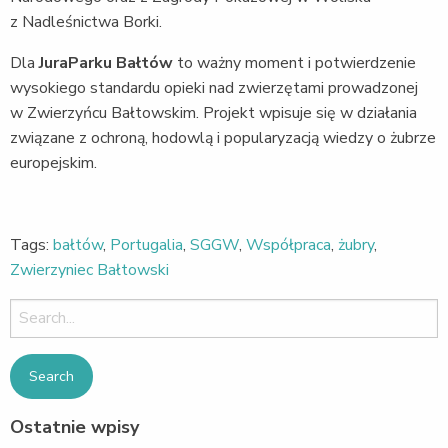
z Nadleśnictwa Borki.
Dla
JuraParku Bałtów
to ważny moment i potwierdzenie
wysokiego standardu opieki nad zwierzętami prowadzonej
w Zwierzyńcu Bałtowskim. Projekt wpisuje się w działania
związane z ochroną, hodowlą i popularyzacją wiedzy o żubrze
europejskim.
Tags:
bałtów
,
Portugalia
,
SGGW
,
Współpraca
,
żubry
,
Zwierzyniec Bałtowski
Search
for:
Ostatnie wpisy