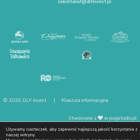
sekretariat@dlfinvest.pl
© 2026 DLF invest. |
Klauzula informacyjna
Stworzone z
w
pogstudio.pl
Używamy ciasteczek, aby zapewnić najlepszą jakość korzystania z
naszej witryny.