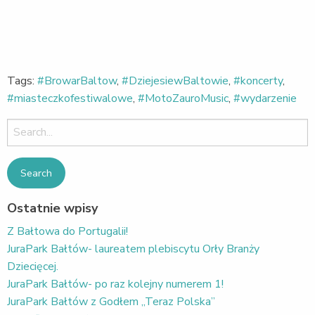
Tags:
#BrowarBaltow
,
#DziejesiewBaltowie
,
#koncerty
,
#miasteczkofestiwalowe
,
#MotoZauroMusic
,
#wydarzenie
Search
for:
Ostatnie wpisy
Z Bałtowa do Portugalii!
JuraPark Bałtów- laureatem plebiscytu Orły Branży
Dziecięcej.
JuraPark Bałtów- po raz kolejny numerem 1!
JuraPark Bałtów z Godłem „Teraz Polska”