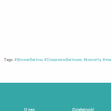
Tags:
#BrowarBaltow
,
#DziejesiewBaltowie
,
#koncerty
,
#mia
O nas
Działalność