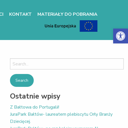
CI
KONTAKT
MATERIAŁY DO POBRANIA
Otwórz 
Search
for:
Ostatnie wpisy
Z Bałtowa do Portugalii!
JuraPark Bałtów- laureatem plebiscytu Orły Branży
Dziecięcej.