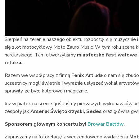
Sierpień na terenie naszego obiektu rozpoczął się muzycznie 
się zlot motocyklowy Moto Zauro Music. W tym roku scena ko
narciarskiego. Tam otworzyliśmy
miasteczko festiwalowe
relaksu
.
Razem we współpracy z firmą
Fenix Art
udało nam się zbudo
uczestnicy mogli świetnie i wyraźnie usłyszeć wokal artystó
sprawiły, że było kolorowo i magicznie.
Już w piątek na scenie gościliśmy pierwszych wykonawców art
zespoły jak
Arsenał Świętokrzyski, Sedes
oraz główna gwi
Sponsorem głównym koncertu był
Browar Bałtów
.
Zapraszamy na fotorelację z weekendowego wydarzenia
Mot