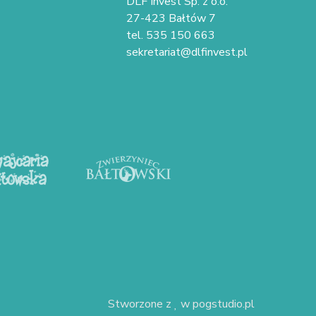
DLF Invest Sp. z o.o.
27-423 Bałtów 7
tel. 535 150 663
sekretariat@dlfinvest.pl
Stworzone z
w
pogstudio.pl