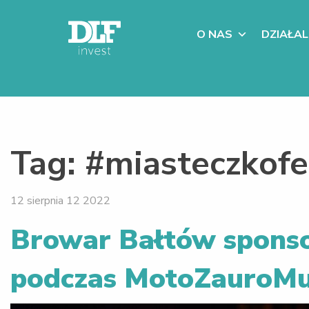
O NAS
DZIAŁA
Tag:
#miasteczkof
12 sierpnia 12 2022
Browar Bałtów spon
podczas MotoZauroMu