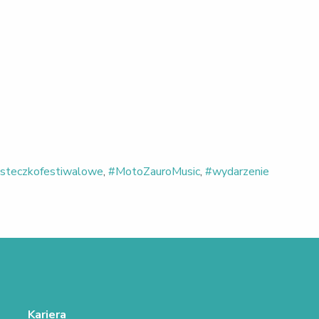
steczkofestiwalowe
,
#MotoZauroMusic
,
#wydarzenie
Kariera