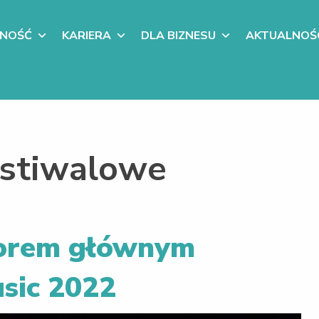
LNOŚĆ
KARIERA
DLA BIZNESU
AKTUALNOŚ
estiwalowe
sorem głównym
sic 2022