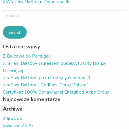
#WrażeniaNaStoku
,
Odpoczynek
Search
for:
Ostatnie wpisy
Z Bałtowa do Portugalii!
JuraPark Bałtów- laureatem plebiscytu Orły Branży
Dziecięcej.
JuraPark Bałtów- po raz kolejny numerem 1!
JuraPark Bałtów z Godłem „Teraz Polska”
Certyfikat 100% Odnawialnej Energii od Axpo Group
Najnowsze komentarze
Archiwa
maj 2026
kwiecień 2026