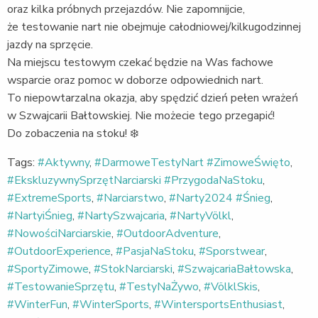
oraz kilka próbnych przejazdów. Nie zapomnijcie,
że testowanie nart nie obejmuje całodniowej/kilkugodzinnej
jazdy na sprzęcie.
Na miejscu testowym czekać będzie na Was fachowe
wsparcie oraz pomoc w doborze odpowiednich nart.
To niepowtarzalna okazja, aby spędzić dzień pełen wrażeń
w Szwajcarii Bałtowskiej. Nie możecie tego przegapić!
Do zobaczenia na stoku! ❄️
Tags:
#Aktywny
,
#DarmoweTestyNart #ZimoweŚwięto
,
#EkskluzywnySprzętNarciarski #PrzygodaNaStoku
,
#ExtremeSports
,
#Narciarstwo
,
#Narty2024 #Śnieg
,
#NartyiŚnieg
,
#NartySzwajcaria
,
#NartyVölkl
,
#NowościNarciarskie
,
#OutdoorAdventure
,
#OutdoorExperience
,
#PasjaNaStoku
,
#Sporstwear
,
#SportyZimowe
,
#StokNarciarski
,
#SzwajcariaBałtowska
,
#TestowanieSprzętu
,
#TestyNaŻywo
,
#VölklSkis
,
#WinterFun
,
#WinterSports
,
#WintersportsEnthusiast
,