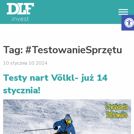
Otwór
Tag:
#TestowanieSprzętu
10 stycznia 10 2024
Testy nart Völkl- już 14
stycznia!