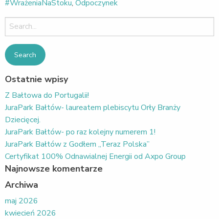
#WrażeniaNaStoku
,
Odpoczynek
Search
for:
Ostatnie wpisy
Z Bałtowa do Portugalii!
JuraPark Bałtów- laureatem plebiscytu Orły Branży
Dziecięcej.
JuraPark Bałtów- po raz kolejny numerem 1!
JuraPark Bałtów z Godłem „Teraz Polska”
Certyfikat 100% Odnawialnej Energii od Axpo Group
Najnowsze komentarze
Archiwa
maj 2026
kwiecień 2026