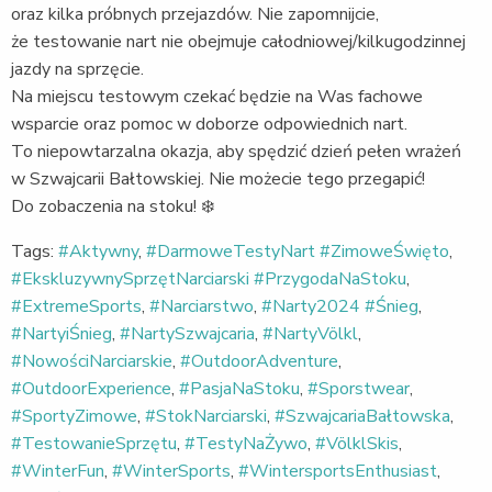
oraz kilka próbnych przejazdów. Nie zapomnijcie,
że testowanie nart nie obejmuje całodniowej/kilkugodzinnej
jazdy na sprzęcie.
Na miejscu testowym czekać będzie na Was fachowe
wsparcie oraz pomoc w doborze odpowiednich nart.
To niepowtarzalna okazja, aby spędzić dzień pełen wrażeń
w Szwajcarii Bałtowskiej. Nie możecie tego przegapić!
Do zobaczenia na stoku! ❄️
Tags:
#Aktywny
,
#DarmoweTestyNart #ZimoweŚwięto
,
#EkskluzywnySprzętNarciarski #PrzygodaNaStoku
,
#ExtremeSports
,
#Narciarstwo
,
#Narty2024 #Śnieg
,
#NartyiŚnieg
,
#NartySzwajcaria
,
#NartyVölkl
,
#NowościNarciarskie
,
#OutdoorAdventure
,
#OutdoorExperience
,
#PasjaNaStoku
,
#Sporstwear
,
#SportyZimowe
,
#StokNarciarski
,
#SzwajcariaBałtowska
,
#TestowanieSprzętu
,
#TestyNaŻywo
,
#VölklSkis
,
#WinterFun
,
#WinterSports
,
#WintersportsEnthusiast
,