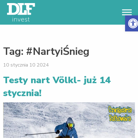
Otwór
Tag:
#NartyiŚnieg
10 stycznia 10 2024
Testy nart Völkl- już 14
stycznia!