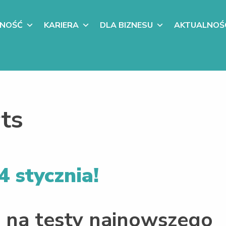
LNOŚĆ
KARIERA
DLA BIZNESU
AKTUALNOŚ
ts
4 stycznia!
 na testy najnowszego