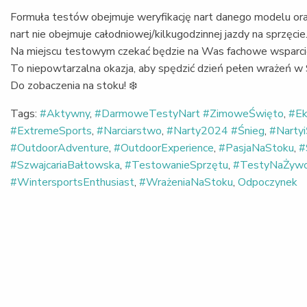
Formuła testów obejmuje weryfikację nart danego modelu oraz
nart nie obejmuje całodniowej/kilkugodzinnej jazdy na sprzęcie
Na miejscu testowym czekać będzie na Was fachowe wsparci
To niepowtarzalna okazja, aby spędzić dzień pełen wrażeń w S
Do zobaczenia na stoku! ❄️
Tags:
#Aktywny
,
#DarmoweTestyNart #ZimoweŚwięto
,
#Ek
#ExtremeSports
,
#Narciarstwo
,
#Narty2024 #Śnieg
,
#Nartyi
#OutdoorAdventure
,
#OutdoorExperience
,
#PasjaNaStoku
,
#
#SzwajcariaBałtowska
,
#TestowanieSprzętu
,
#TestyNaŻyw
#WintersportsEnthusiast
,
#WrażeniaNaStoku
,
Odpoczynek