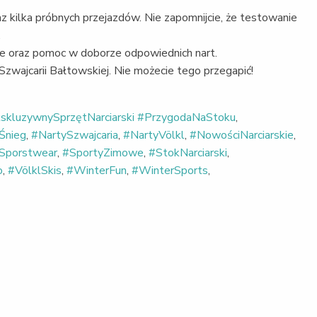
 kilka próbnych przejazdów. Nie zapomnijcie, że testowanie
.
e oraz pomoc w doborze odpowiednich nart.
zwajcarii Bałtowskiej. Nie możecie tego przegapić!
skluzywnySprzętNarciarski #PrzygodaNaStoku
,
Śnieg
,
#NartySzwajcaria
,
#NartyVölkl
,
#NowościNarciarskie
,
Sporstwear
,
#SportyZimowe
,
#StokNarciarski
,
o
,
#VölklSkis
,
#WinterFun
,
#WinterSports
,