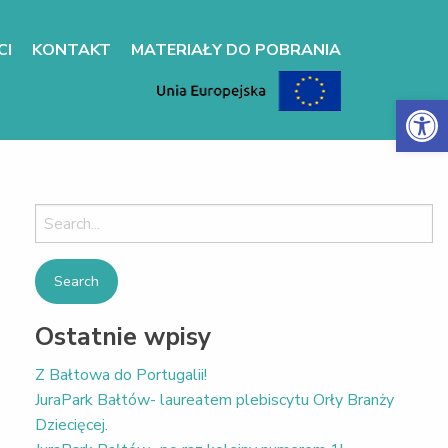
CI
KONTAKT
MATERIAŁY DO POBRANIA
Otwórz 
Search
for:
Ostatnie wpisy
Z Bałtowa do Portugalii!
JuraPark Bałtów- laureatem plebiscytu Orły Branży
Dziecięcej.