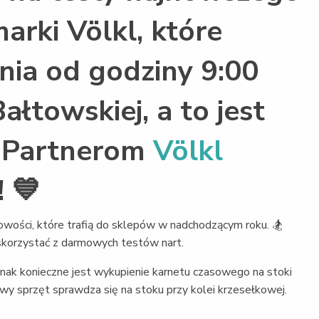
arki Völkl, które
znia od godziny 9:00
ałtowskiej, a to jest
m Partnerom
Völkl
! 💙
owości, które trafią do sklepów w nadchodzącym roku. 🏂
skorzystać z darmowych testów nart.
nak konieczne jest wykupienie karnetu czasowego na stoki
nowy sprzęt sprawdza się na stoku przy kolei krzesełkowej.