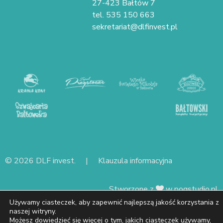
27-423 Bałtów 7
tel. 535 150 663
sekretariat@dlfinvest.pl
© 2026 DLF invest. |
Klauzula informacyjna
Stworzone z
w
pogstudio.pl
Używamy ciasteczek, aby zapewnić najlepszą jakość korzystania z
naszej witryny.
Możesz dowiedzieć się więcej o tym, jakich ciasteczek używamy,