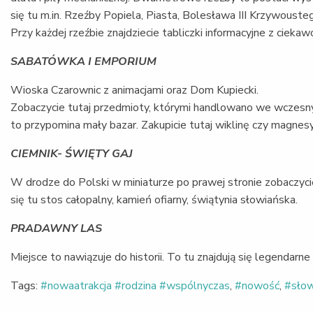
się tu m.in. Rzeźby Popiela, Piasta, Bolesława III Krzywousteg
Przy każdej rzeźbie znajdziecie tabliczki informacyjne z cieka
SABATÓWKA I EMPORIUM
Wioska Czarownic z animacjami oraz Dom Kupiecki.
Zobaczycie tutaj przedmioty, którymi handlowano we wczesny
to przypomina mały bazar. Zakupicie tutaj wiklinę czy magne
CIEMNIK- ŚWIĘTY GAJ
W drodze do Polski w miniaturze po prawej stronie zobaczycie
się tu stos całopalny, kamień ofiarny, świątynia słowiańska.
PRADAWNY LAS
Miejsce to nawiązuje do historii. To tu znajdują się legendar
Tags:
#nowaatrakcja #rodzina #wspólnyczas
,
#nowość
,
#słow