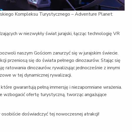
owskiego Kompleksu Turystycznego – Adventure Planet:
dzających w niezwykły świat jurajski, łącząc technologię VR
pozwoli naszym Gościom zanurzyć się w jurajskim świecie.
akcji przeniosą się do świata pełnego dinozaurów. Stając się
sję ratowania dinozaurów, rywalizując jednocześnie z innymi
zowe w tej dynamicznej rywalizacji.
 które gwarantują pełną immersję i niezapomniane wrażenia.
że wzbogacić ofertę turystyczną, tworząc angażujące
sobiście doświadczyć tej nowoczesnej atrakcji!