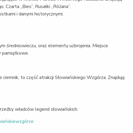
o, Czarta „Bies”, Rusałki „Różana”.
wostkami i danymi historycznymi.
m średniowieczu, oraz elementy uzbrojenia. Miejsce
sy pamiątkowe.
 ciemnik, to część atrakcji Słowiańskiego Wzgórza. Znajduję
ne rzeźby władców legend słowiańskich.
iańskiewzgórze