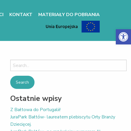
CI
KONTAKT
MATERIAŁY DO POBRANIA
Otwórz 
Search
for:
Ostatnie wpisy
Z Bałtowa do Portugalii!
JuraPark Bałtów- laureatem plebiscytu Orły Branży
Dziecięcej.