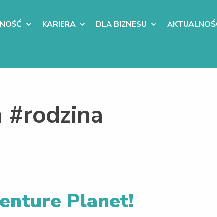
LNOŚĆ
KARIERA
DLA BIZNESU
AKTUALNOŚ
 #rodzina
enture Planet!