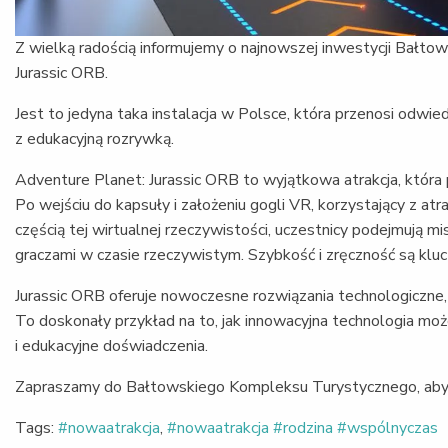
Z wielką radością informujemy o najnowszej inwestycji Bałt
Jurassic ORB.
Jest to jedyna taka instalacja w Polsce, która przenosi odwie
z edukacyjną rozrywką.
Adventure Planet: Jurassic ORB to wyjątkowa atrakcja, która 
Po wejściu do kapsuły i założeniu gogli VR, korzystający z atr
częścią tej wirtualnej rzeczywistości, uczestnicy podejmują mi
graczami w czasie rzeczywistym. Szybkość i zręczność są kluc
Jurassic ORB oferuje nowoczesne rozwiązania technologiczne,
To doskonały przykład na to, jak innowacyjna technologia mo
i edukacyjne doświadczenia.
Zapraszamy do Bałtowskiego Kompleksu Turystycznego, aby o
Tags:
#nowaatrakcja
,
#nowaatrakcja #rodzina #wspólnyczas