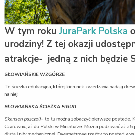
W tym roku
JuraPark Polska
o
urodziny! Z tej okazji udostę
atrakcje- jedną z nich będzie
SŁOWIAŃSKIE WZGÓRZE
To ścieżka edukacyjna, której kierunek zwiedzania nadają dre
na niej:
SŁOWIAŃSKA ŚCIEŻKA FIGUR
Skansen pszczeli
– to tu można zobaczyć pierwsze postacie. 
Czarownic, aż do Polski w Miniaturze. Można podziwiać aż 35 
dłuta i piły mechanicznej. Dwumetrowe rzeźby to postaci wy