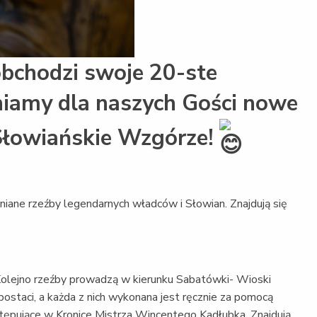
bchodzi swoje 20-ste
pniamy dla naszych Gości nowe
 Słowiańskie Wzgórze!
wniane rzeźby legendarnych władców i Słowian. Znajdują się
Kolejno rzeźby prowadzą w kierunku Sabatówki- Wioski
postaci, a każda z nich wykonana jest ręcznie za pomocą
stępujące w Kronice Mistrza Wincentego Kadłubka. Znajdują