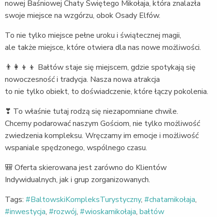
nowej Baśniowej Chaty Świętego Mikołaja, która znalazła
swoje miejsce na wzgórzu, obok Osady Elfów.
To nie tylko miejsce pełne uroku i świątecznej magii,
ale także miejsce, które otwiera dla nas nowe możliwości.
👨‍👩‍👦‍👦 Bałtów staje się miejscem, gdzie spotykają się
nowoczesność i tradycja. Nasza nowa atrakcja
to nie tylko obiekt, to doświadczenie, które łączy pokolenia.
❣ To właśnie tutaj rodzą się niezapomniane chwile.
Chcemy podarować naszym Gościom, nie tylko możliwość
zwiedzenia kompleksu. Wręczamy im emocje i możliwość
wspaniale spędzonego, wspólnego czasu.
🎒 Oferta skierowana jest zarówno do Klientów
Indywidualnych, jak i grup zorganizowanych.
Tags:
#BaltowskiKompleksTurystyczny
,
#chatamikołaja
,
#inwestycja
,
#rozwój
,
#wioskamikołaja
,
bałtów