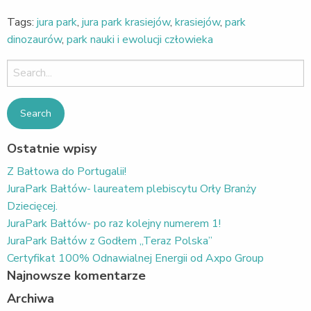
Tags:
jura park
,
jura park krasiejów
,
krasiejów
,
park
dinozaurów
,
park nauki i ewolucji człowieka
Search
for:
Ostatnie wpisy
Z Bałtowa do Portugalii!
JuraPark Bałtów- laureatem plebiscytu Orły Branży
Dziecięcej.
JuraPark Bałtów- po raz kolejny numerem 1!
JuraPark Bałtów z Godłem „Teraz Polska”
Certyfikat 100% Odnawialnej Energii od Axpo Group
Najnowsze komentarze
Archiwa