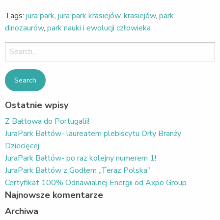
Tags:
jura park
,
jura park krasiejów
,
krasiejów
,
park
dinozaurów
,
park nauki i ewolucji człowieka
Search
for:
Ostatnie wpisy
Z Bałtowa do Portugalii!
JuraPark Bałtów- laureatem plebiscytu Orły Branży
Dziecięcej.
JuraPark Bałtów- po raz kolejny numerem 1!
JuraPark Bałtów z Godłem „Teraz Polska”
Certyfikat 100% Odnawialnej Energii od Axpo Group
Najnowsze komentarze
Archiwa