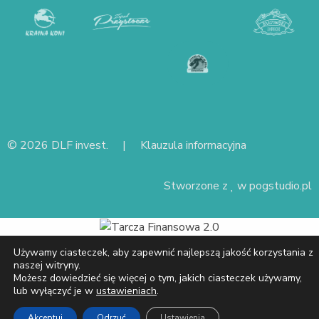
© 2026 DLF invest. |
Klauzula informacyjna
Stworzone z
w
pogstudio.pl
Używamy ciasteczek, aby zapewnić najlepszą jakość korzystania z
naszej witryny.
Możesz dowiedzieć się więcej o tym, jakich ciasteczek używamy,
lub wyłączyć je w
ustawieniach
.
Akceptuj
Odrzuć
Ustawienia